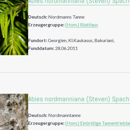
Abies nordmanniana (Steven) Spach
Deutsch:
Nordmanns Tanne
Erzeugergruppe:
(Hom.) Blattlaus
Fundort:
Georgien, Kl.Kaukasus, Bakuriani,
Funddatum:
28.06.2011
Abies nordmanniana (Steven) Spac
Deutsch:
Nordmanntanne
Erzeugergruppe:
(Hom.) Einbrütige Tannentriebla