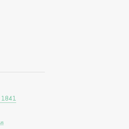
h 1841
us