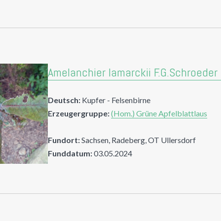
Amelanchier lamarckii F.G.Schroede
Deutsch:
Kupfer - Felsenbirne
Erzeugergruppe:
(Hom.) Grüne Apfelblattlaus
Fundort:
Sachsen, Radeberg, OT Ullersdorf
Funddatum:
03.05.2024