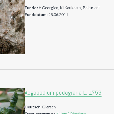
Fundort:
Georgien, Kl.Kaukasus, Bakuriani
Funddatum:
28.06.2011
Aegopodium podagraria L. 1753
Deutsch:
Giersch
Erzeugergruppe:
(Hom.) Blattlaus