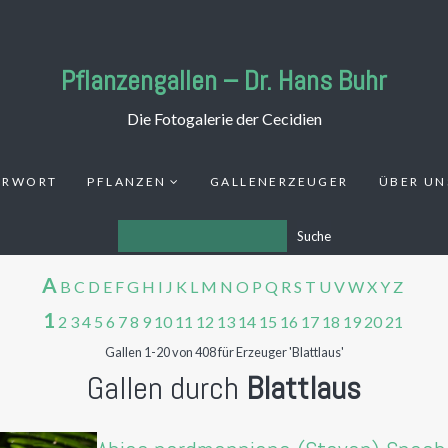
Pflanzengallen – Dr. Hans Buhr
Die Fotogalerie der Cecidien
ORWORT
PFLANZEN
GALLENERZEUGER
ÜBER UN
Suche
A
B
C
D
E
F
G
H
I
J
K
L
M
N
O
P
Q
R
S
T
U
V
W
X
Y
Z
1
2
3
4
5
6
7
8
9
10
11
12
13
14
15
16
17
18
19
20
21
Gallen 1-20 von 408 für Erzeuger 'Blattlaus'
Gallen durch
Blattlaus