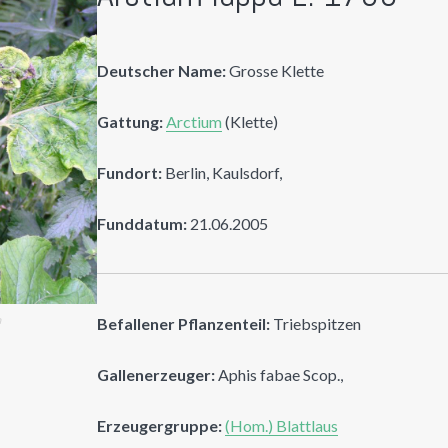
Deutscher Name:
Grosse Klette
Gattung:
Arctium
(Klette)
Fundort:
Berlin, Kaulsdorf,
Funddatum:
21.06.2005
n
Befallener Pflanzenteil:
Triebspitzen
Gallenerzeuger:
Aphis fabae Scop.,
Erzeugergruppe:
(Hom.) Blattlaus