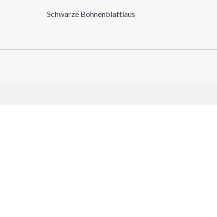
Schwarze Bohnenblattlaus
GALLEN
 jujuba Mill. 1754
r 21, 2025
e...
 jujuba Mill. 1754
r 21, 2025
e...