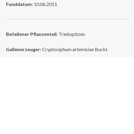
Funddatum:
10.06.2011
Befallener Pflanzenteil:
Triebspitzen
Gallenerzeuger:
Cryptosiphum artemisiae Buckt.
Erzeugergruppe:
(Hom.) Blattlaus
Suchen