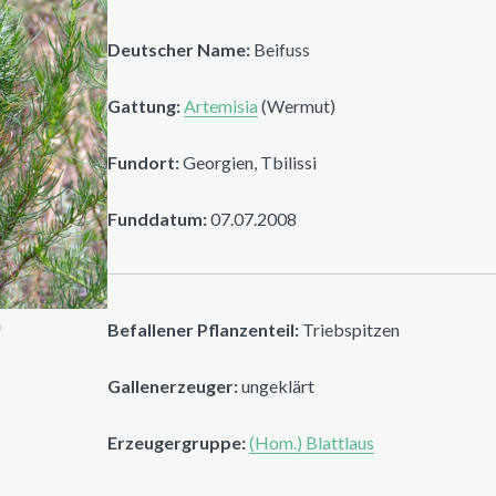
Deutscher Name:
Beifuss
Gattung:
Artemisia
(Wermut)
Fundort:
Georgien, Tbilissi
Funddatum:
07.07.2008
n
Befallener Pflanzenteil:
Triebspitzen
Gallenerzeuger:
ungeklärt
Erzeugergruppe:
(Hom.) Blattlaus