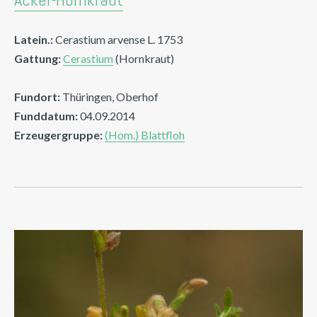
Latein.:
Cerastium arvense L. 1753
Gattung:
Cerastium
(Hornkraut)
Fundort:
Thüringen, Oberhof
Funddatum:
04.09.2014
Erzeugergruppe:
(Hom.) Blattfloh