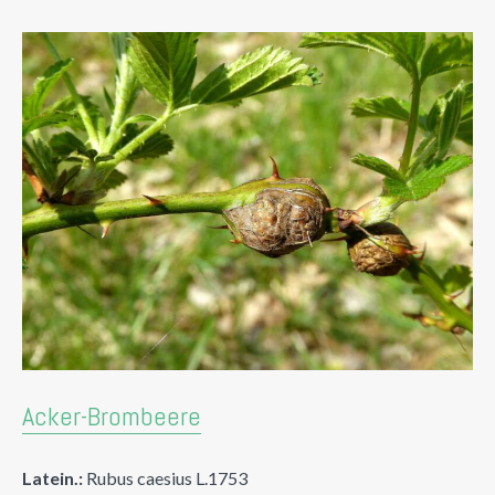
Acker-Brombeere
Latein.:
Rubus caesius L.1753