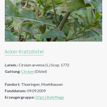
Acker-Kratzdistel
Latein.:
Cirsium arvense (L.) Scop. 1772
Gattung:
Cirsium
(Distel)
Fundort:
Thueringen, Muehlhausen
Funddatum:
09.09.2009
Erzeugergruppe:
(Dipt.) Bohrfliege