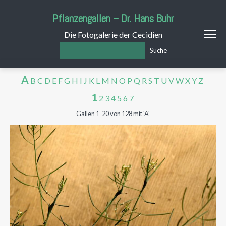
Pflanzengallen – Dr. Hans Buhr
Die Fotogalerie der Cecidien
Suche
A
B
C
D
E
F
G
H
I
J
K
L
M
N
O
P
Q
R
S
T
U
V
W
X
Y
Z
1
2
3
4
5
6
7
Gallen 1-20 von 128 mit 'A'