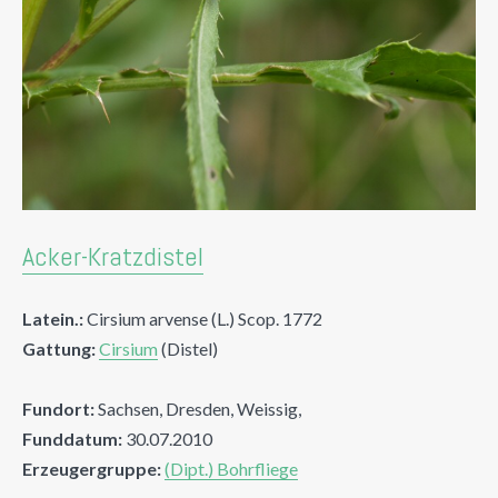
Acker-Kratzdistel
Latein.:
Cirsium arvense (L.) Scop. 1772
Gattung:
Cirsium
(Distel)
Fundort:
Sachsen, Dresden, Weissig,
Funddatum:
30.07.2010
Erzeugergruppe:
(Dipt.) Bohrfliege