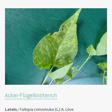
Acker-Flügelknöterich
Latein.:
Fallopia convolvulus (L.) A. Löve