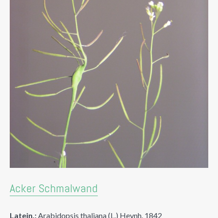
Acker Schmalwand
Latein.:
Arabidopsis thaliana (L.) Heynh. 1842