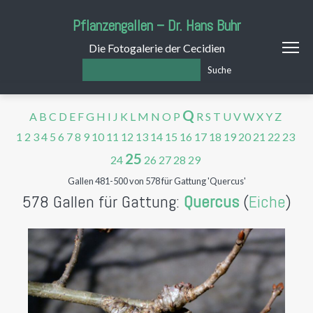
Pflanzengallen – Dr. Hans Buhr
Die Fotogalerie der Cecidien
Suche
Q
A
B
C
D
E
F
G
H
I
J
K
L
M
N
O
P
R
S
T
U
V
W
X
Y
Z
1
2
3
4
5
6
7
8
9
10
11
12
13
14
15
16
17
18
19
20
21
22
23
25
24
26
27
28
29
Gallen 481-500 von 578 für Gattung 'Quercus'
578 Gallen für Gattung:
Quercus
(
Eiche
)