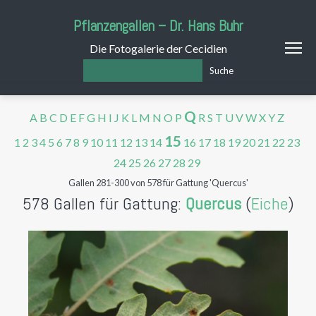
Pflanzengallen – Dr. Hans Buhr
Die Fotogalerie der Cecidien
Suche
Q
A
B
C
D
E
F
G
H
I
J
K
L
M
N
O
P
R
S
T
U
V
W
X
Y
Z
15
1
2
3
4
5
6
7
8
9
10
11
12
13
14
16
17
18
19
20
21
22
23
24
25
26
27
28
29
Gallen 281-300 von 578 für Gattung 'Quercus'
578 Gallen für Gattung:
Quercus
(
Eiche
)