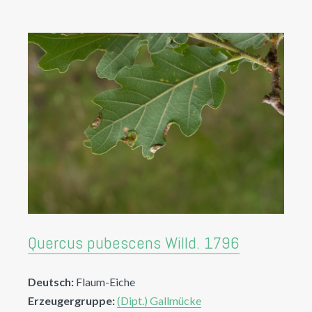
Quercus pubescens Willd. 1796
Deutsch:
Flaum-Eiche
Erzeugergruppe:
(Dipt.) Gallmücke