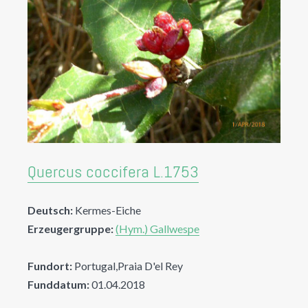
Quercus coccifera L.1753
Deutsch:
Kermes-Eiche
Erzeugergruppe:
(Hym.) Gallwespe
Fundort:
Portugal,Praia D'el Rey
Funddatum:
01.04.2018