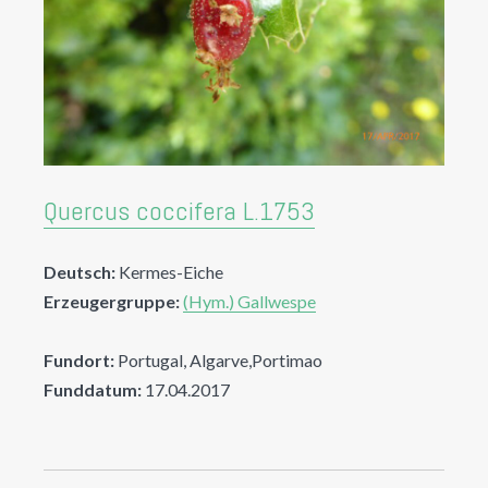
Quercus coccifera L.1753
Deutsch:
Kermes-Eiche
Erzeugergruppe:
(Hym.) Gallwespe
Fundort:
Portugal, Algarve,Portimao
Funddatum:
17.04.2017