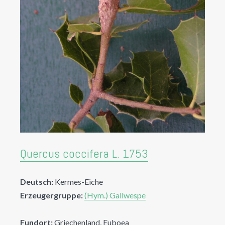
Quercus coccifera L. 1753
Deutsch:
Kermes-Eiche
Erzeugergruppe:
(Hym.) Gallwespe
Fundort:
Griechenland, Euboea