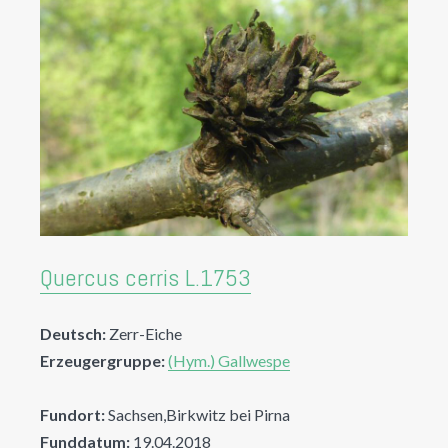
Quercus cerris L.1753
Deutsch:
Zerr-Eiche
Erzeugergruppe:
(Hym.) Gallwespe
Fundort:
Sachsen,Birkwitz bei Pirna
Funddatum:
19.04.2018