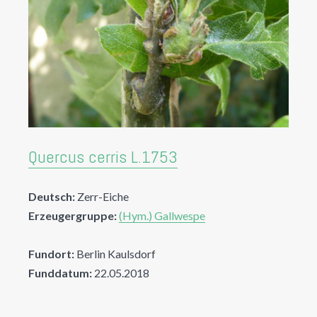
Quercus cerris L.1753
Deutsch:
Zerr-Eiche
Erzeugergruppe:
(Hym.) Gallwespe
Fundort:
Berlin Kaulsdorf
Funddatum:
22.05.2018