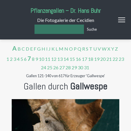
Pflanzengallen – Dr. Hans Buhr
Die Fotogalerie der Cecidien
Suche
A
B
C
D
E
F
G
H
I
J
K
L
M
N
O
P
Q
R
S
T
U
V
W
X
Y
Z
7
1
2
3
4
5
6
8
9
10
11
12
13
14
15
16
17
18
19
20
21
22
23
24
25
26
27
28
29
30
31
Gallen 121-140 von 617 für Erzeuger 'Gallwespe'
Gallen durch
Gallwespe