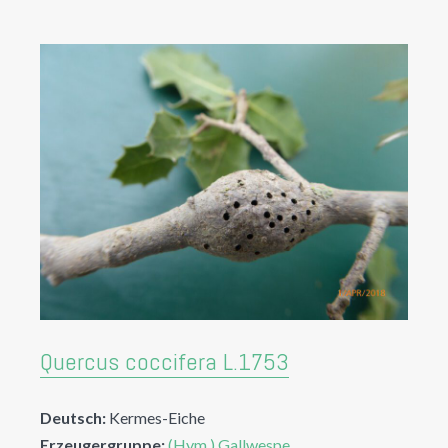
Quercus coccifera L.1753
Deutsch:
Kermes-Eiche
Erzeugergruppe:
(Hym.) Gallwespe