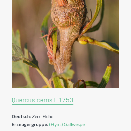
Quercus cerris L.1753
Deutsch:
Zerr-Eiche
Erzeugergruppe:
(Hym.) Gallwespe