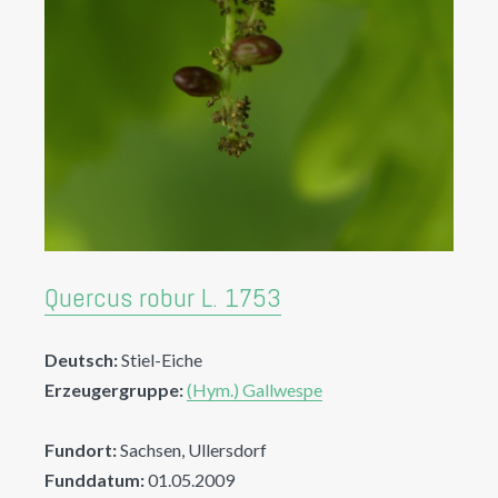
Quercus robur L. 1753
Deutsch:
Stiel-Eiche
Erzeugergruppe:
(Hym.) Gallwespe
Fundort:
Sachsen, Ullersdorf
Funddatum:
01.05.2009