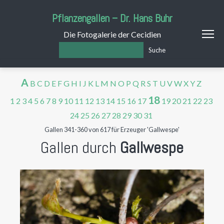
Pflanzengallen – Dr. Hans Buhr
Die Fotogalerie der Cecidien
Suche
A
B
C
D
E
F
G
H
I
J
K
L
M
N
O
P
Q
R
S
T
U
V
W
X
Y
Z
18
1
2
3
4
5
6
7
8
9
10
11
12
13
14
15
16
17
19
20
21
22
23
24
25
26
27
28
29
30
31
Gallen 341-360 von 617 für Erzeuger 'Gallwespe'
Gallen durch
Gallwespe