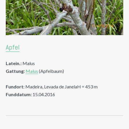
Apfel
Latein.:
Malus
Gattung:
Malus
(Apfelbaum)
Fundort:
Madeira, Levada de JanelaH = 453 m
Funddatum:
15.04.2016