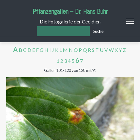
Pflanzengallen – Dr. Hans Buhr
Die Fotogalerie der Cecidien
Suche
A
B
C
D
E
F
G
H
I
J
K
L
M
N
O
P
Q
R
S
T
U
V
W
X
Y
Z
6
1
2
3
4
5
7
Gallen 101-120 von 128 mit 'A'