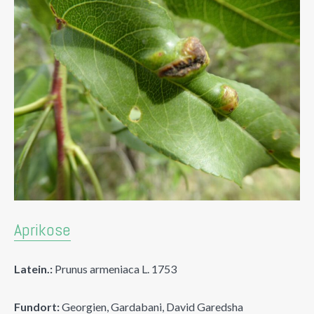
Aprikose
Latein.:
Prunus armeniaca L. 1753
Fundort:
Georgien, Gardabani, David Garedsha