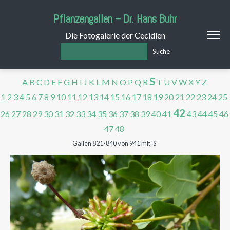
Pflanzengallen – Dr. Hans Buhr
Die Fotogalerie der Cecidien
Suche
S
A
B
C
D
E
F
G
H
I
J
K
L
M
N
O
P
Q
R
T
U
V
W
X
Y
Z
1
2
3
4
5
6
7
8
9
10
11
12
13
14
15
16
17
18
19
20
21
22
23
24
25
42
26
27
28
29
30
31
32
33
34
35
36
37
38
39
40
41
43
44
45
46
47
48
Gallen 821-840 von 941 mit 'S'