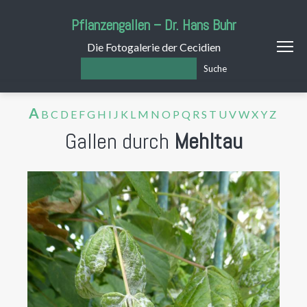
Pflanzengallen – Dr. Hans Buhr
Die Fotogalerie der Cecidien
Suche
A
B
C
D
E
F
G
H
I
J
K
L
M
N
O
P
Q
R
S
T
U
V
W
X
Y
Z
Gallen durch
Mehltau