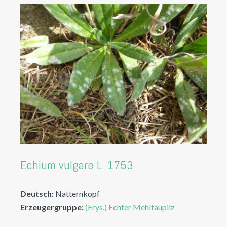
Echium vulgare L. 1753
Deutsch:
Natternkopf
Erzeugergruppe:
(Erys.) Echter Mehltaupilz