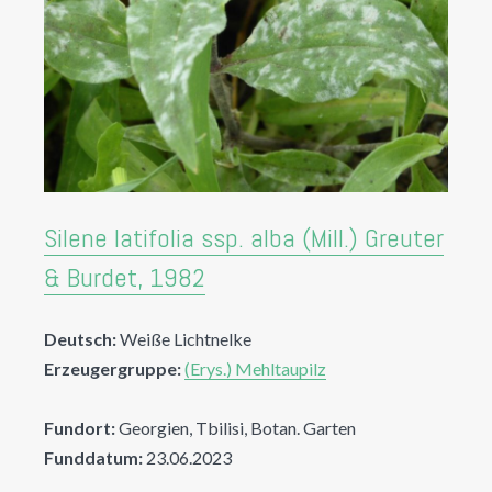
Silene latifolia ssp. alba (Mill.) Greuter
& Burdet, 1982
Deutsch:
Weiße Lichtnelke
Erzeugergruppe:
(Erys.) Mehltaupilz
Fundort:
Georgien, Tbilisi, Botan. Garten
Funddatum:
23.06.2023