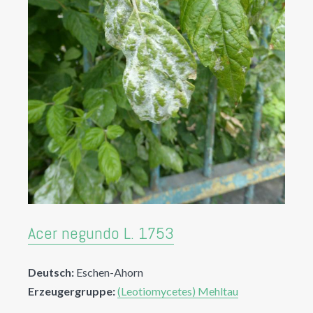
Acer negundo L. 1753
Deutsch:
Eschen-Ahorn
Erzeugergruppe:
(Leotiomycetes) Mehltau