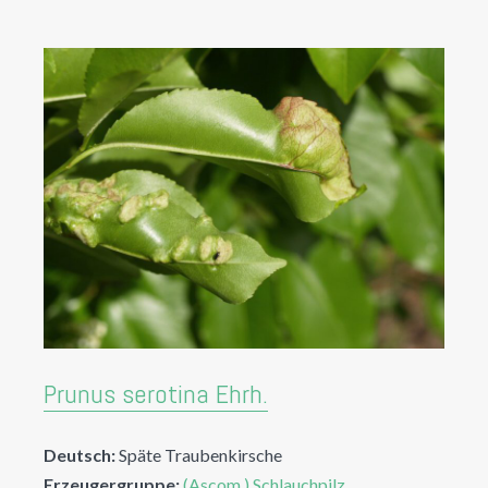
Prunus serotina Ehrh.
Deutsch:
Späte Traubenkirsche
Erzeugergruppe:
(Ascom.) Schlauchpilz,