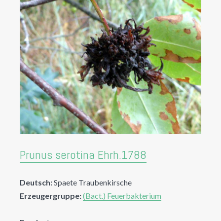
Prunus serotina Ehrh.1788
Deutsch:
Spaete Traubenkirsche
Erzeugergruppe:
(Bact.) Feuerbakterium