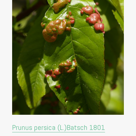
Prunus persica (L.)Batsch 1801