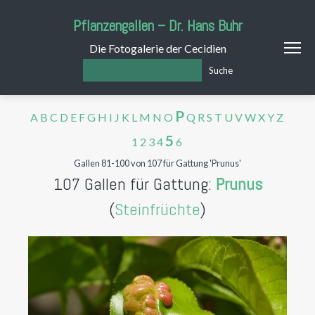
Pflanzengallen – Dr. Hans Buhr
Die Fotogalerie der Cecidien
Suche
P
A
B
C
D
E
F
G
H
I
J
K
L
M
N
O
Q
R
S
T
U
V
W
X
Y
Z
5
1
2
3
4
6
Gallen 81-100 von 107 für Gattung 'Prunus'
107 Gallen für Gattung:
Prunus
(
Steinfrüchte
)