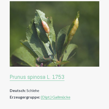
Prunus spinosa L. 1753
Deutsch:
Schlehe
Erzeugergruppe:
(Dipt.) Gallmücke