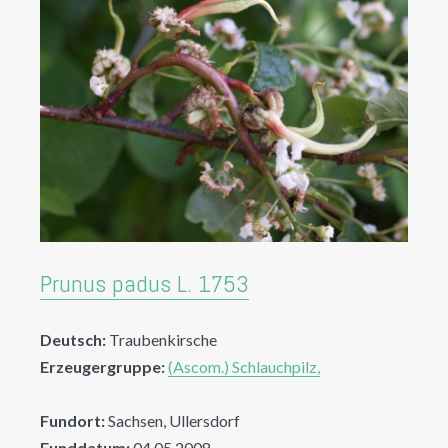
Prunus padus L. 1753
Deutsch:
Traubenkirsche
Erzeugergruppe:
(Ascom.) Schlauchpilz,
Fundort:
Sachsen, Ullersdorf
Funddatum:
04.05.2008