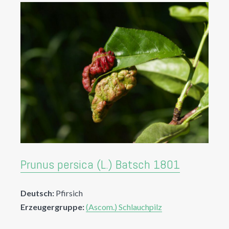
Prunus persica (L.) Batsch 1801
Deutsch:
Pfirsich
Erzeugergruppe:
(Ascom.) Schlauchpilz