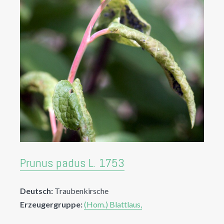
Prunus padus L. 1753
Deutsch:
Traubenkirsche
Erzeugergruppe:
(Hom.) Blattlaus,