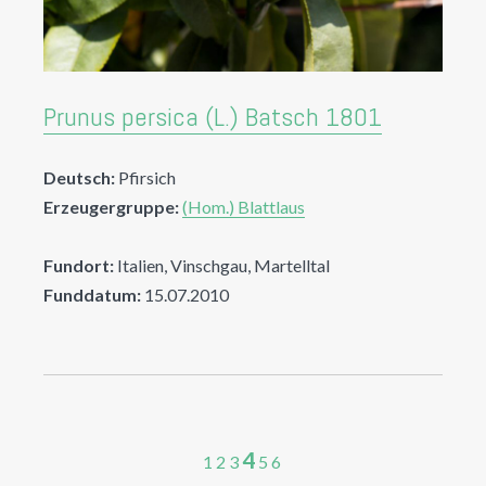
Prunus persica (L.) Batsch 1801
Deutsch:
Pfirsich
Erzeugergruppe:
(Hom.) Blattlaus
Fundort:
Italien, Vinschgau, Martelltal
Funddatum:
15.07.2010
4
1
2
3
5
6