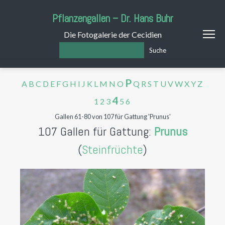
Pflanzengallen – Dr. Hans Buhr
Die Fotogalerie der Cecidien
Suche
P
A
B
C
D
E
F
G
H
I
J
K
L
M
N
O
Q
R
S
T
U
V
W
X
Y
Z
4
1
2
3
5
6
Gallen 61-80 von 107 für Gattung 'Prunus'
107 Gallen für Gattung:
Prunus
(
Steinfrüchte
)