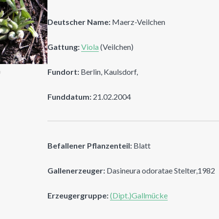
Deutscher Name:
Maerz-Veilchen
Gattung:
Viola
(Veilchen)
Fundort:
Berlin, Kaulsdorf,
n
Funddatum:
21.02.2004
Befallener Pflanzenteil:
Blatt
Gallenerzeuger:
Dasineura odoratae Stelter,1982
Erzeugergruppe:
(Dipt.)Gallmücke