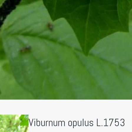
Viburnum opulus L.1753