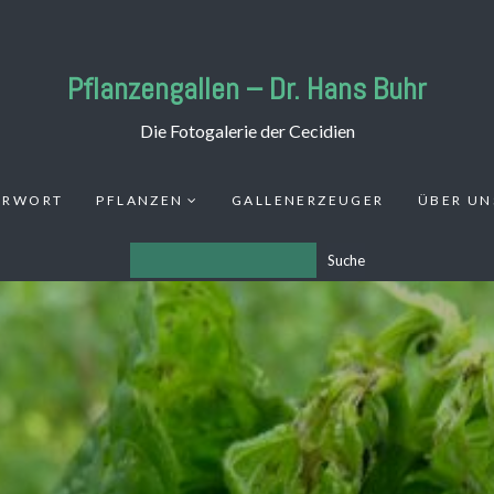
Pflanzengallen – Dr. Hans Buhr
Die Fotogalerie der Cecidien
ORWORT
PFLANZEN
GALLENERZEUGER
ÜBER UN
Suche