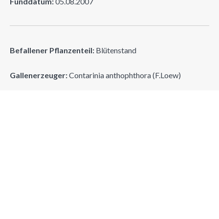
Funddatum:
05.08.2007
Befallener Pflanzenteil:
Blütenstand
Gallenerzeuger:
Contarinia anthophthora (F.Loew)
Erzeugergruppe:
(Dipt.) Gallmücke
Suchen
Suchen