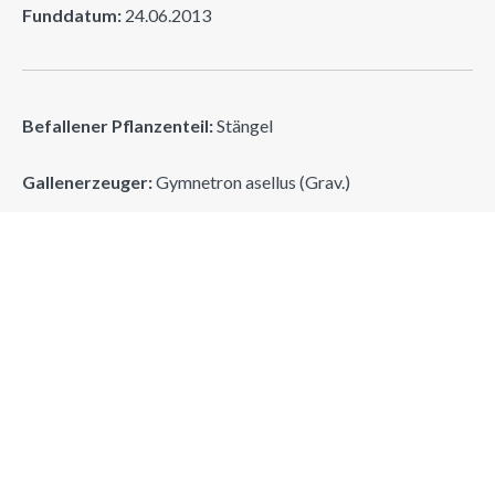
Funddatum:
24.06.2013
Befallener Pflanzenteil:
Stängel
Gallenerzeuger:
Gymnetron asellus (Grav.)
Erzeugergruppe:
(Col.) Rüsselkäfer
Suchen