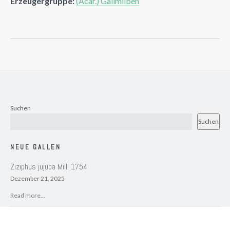
Erzeugergruppe:
(Acar.) Gallmilben
Suchen
Suchen
NEUE GALLEN
Ziziphus jujuba Mill. 1754
Dezember 21, 2025
Read more...
Ziziphus jujuba Mill. 1754