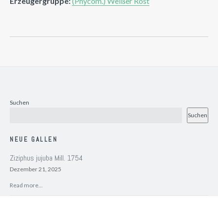
Erzeugergruppe:
(Phycom.) Weißer Rost
Suchen
Suchen
NEUE GALLEN
Ziziphus jujuba Mill. 1754
Dezember 21, 2025
Read more...
Ziziphus jujuba Mill. 1754