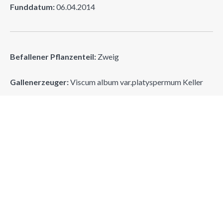
Funddatum:
06.04.2014
Befallener Pflanzenteil:
Zweig
Gallenerzeuger:
Viscum album var.platyspermum Keller
Erzeugergruppe:
(Phaner.) Laubholzmistel
Suchen