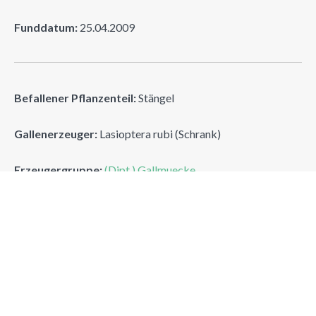
Funddatum:
25.04.2009
Befallener Pflanzenteil:
Stängel
Gallenerzeuger:
Lasioptera rubi (Schrank)
Erzeugergruppe:
(Dipt.) Gallmuecke
Himbeerruten-Gallmuecke