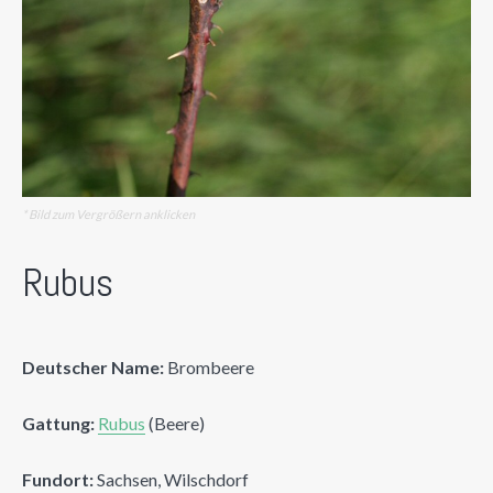
* Bild zum Vergrößern anklicken
Rubus
Deutscher Name:
Brombeere
Gattung:
Rubus
(Beere)
Fundort:
Sachsen, Wilschdorf