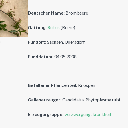
Deutscher Name:
Brombeere
Gattung:
Rubus
(Beere)
Fundort:
Sachsen, Ullersdorf
n
Funddatum:
04.05.2008
Befallener Pflanzenteil:
Knospen
Gallenerzeuger:
Candidatus Phytoplasma rubi
Erzeugergruppe:
Verzwergungskrankheit