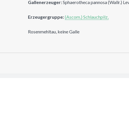
Gallenerzeuger:
Sphaerotheca pannosa (Wallr.) Lev
Erzeugergruppe:
(Ascom.) Schlauchpilz,
Rosenmehltau, keine Galle
GALLEN
 jujuba Mill. 1754
r 21, 2025
e...