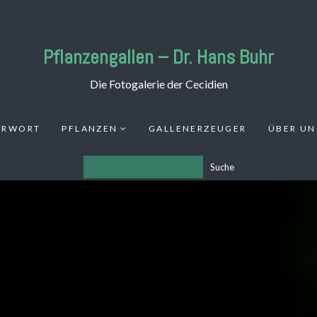
Pflanzengallen – Dr. Hans Buhr
Die Fotogalerie der Cecidien
ORWORT
PFLANZEN
GALLENERZEUGER
ÜBER UN
Suche