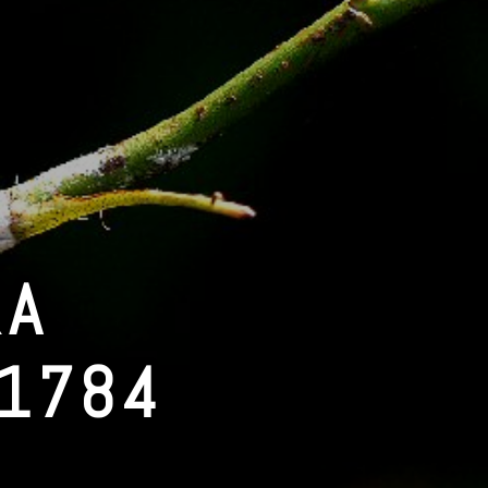
RA
 1784