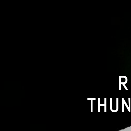
R
THUN