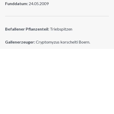
Funddatum:
24.05.2009
Befallener Pflanzenteil:
Triebspitzen
Gallenerzeuger:
Cryptomyzus korschelti Boern.
Erzeugergruppe:
(Hom.) Blattlaus
Suchen