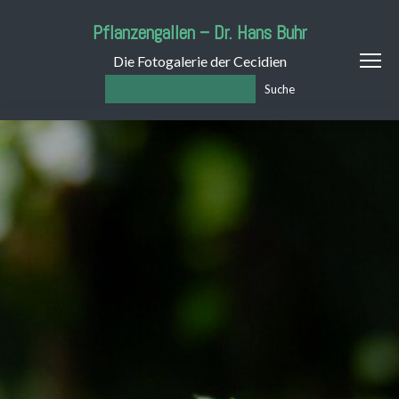
Pflanzengallen – Dr. Hans Buhr
Die Fotogalerie der Cecidien
Suche