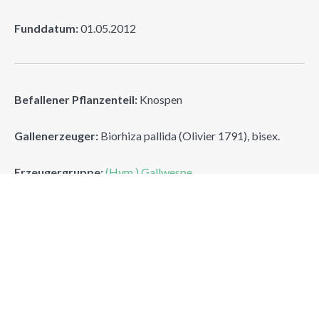
Funddatum:
01.05.2012
Befallener Pflanzenteil:
Knospen
Gallenerzeuger:
Biorhiza pallida (Olivier 1791), bisex.
Erzeugergruppe:
(Hym.) Gallwespe
Eichenschwammgalle