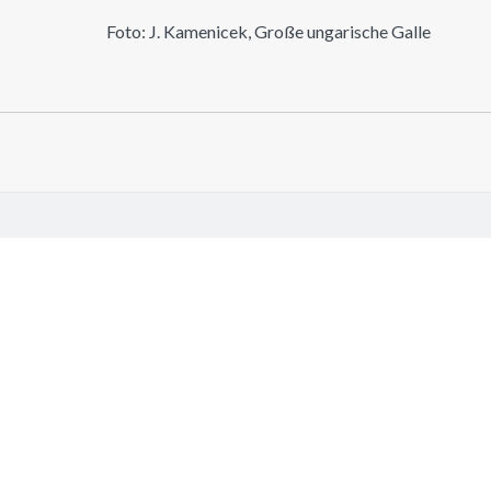
Foto: J. Kamenicek, Große ungarische Galle
GALLEN
 jujuba Mill. 1754
r 21, 2025
e...
 jujuba Mill. 1754
r 21, 2025
e...