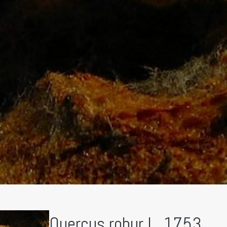
Quercus robur L.,1753