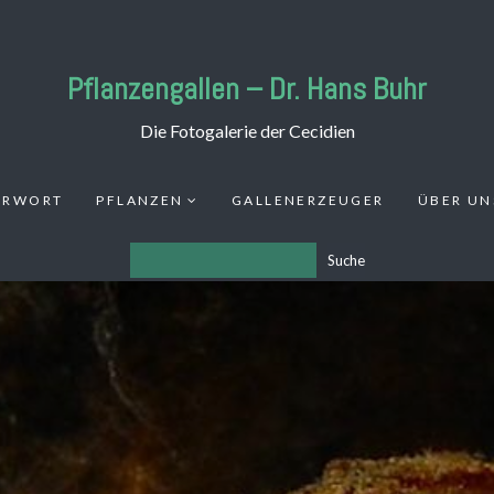
Pflanzengallen – Dr. Hans Buhr
Die Fotogalerie der Cecidien
ORWORT
PFLANZEN
GALLENERZEUGER
ÜBER UN
Suche