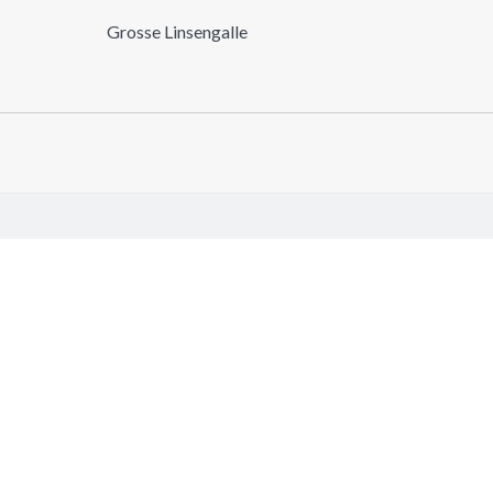
Grosse Linsengalle
GALLEN
 jujuba Mill. 1754
r 21, 2025
e...
 jujuba Mill. 1754
r 21, 2025
e...