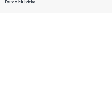
Foto: A.Mrkvicka
Suchen
Suchen
NEUE GALLEN
Ziziphus jujuba Mill. 1754
Dezember 21, 2025
Read more...
Ziziphus jujuba Mill. 1754