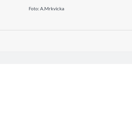
Foto: A.Mrkvicka
GALLEN
 jujuba Mill. 1754
r 21, 2025
e...
 jujuba Mill. 1754
r 21, 2025
e...