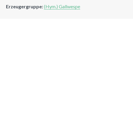
Erzeugergruppe:
(Hym.) Gallwespe
Suchen
Suchen
NEUE GALLEN
Ziziphus jujuba Mill. 1754
Dezember 21, 2025
Read more...
Ziziphus jujuba Mill. 1754