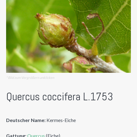
* Bild zum Vergrößern anklicken
Quercus coccifera L.1753
Deutscher Name:
Kermes-Eiche
Gattung:
Quercus
(Eiche)