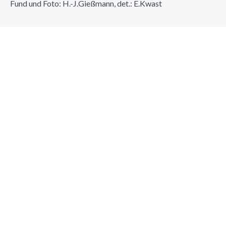
Fund und Foto: H.-J.Gießmann, det.: E.Kwast
Suchen
Suchen
NEUE GALLEN
Ziziphus jujuba Mill. 1754
Dezember 21, 2025
Read more...
Ziziphus jujuba Mill. 1754