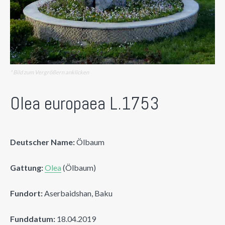
* Bild zum Vergrößern anklicken
Olea europaea L.1753
Deutscher Name:
Ölbaum
Gattung:
Olea
(Ölbaum)
Fundort:
Aserbaidshan, Baku
Funddatum:
18.04.2019