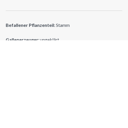
Befallener Pflanzenteil:
Stamm
Gallenerzeuger:
ungeklärt
Suchen
Suchen
NEUE GALLEN