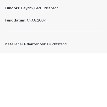
Fundort:
Bayern, Bad Griesbach
Funddatum:
09.08.2007
Befallener Pflanzenteil:
Fruchtstand
Gallenerzeuger:
Mutterkorn, keine Galle, Dauermycel des
Pilzes Claviceps sp.