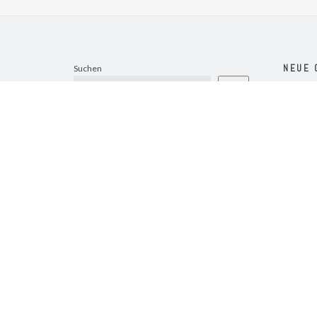
NEUE 
Suchen
Suchen
Ziziphus
Dezembe
Read mor
Ziziphus
Dezembe
Read mor
Wisteria
Dezembe
Read mor