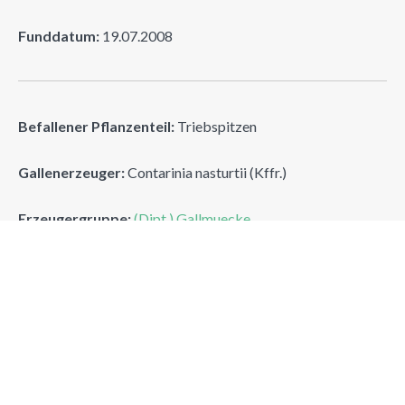
Funddatum:
19.07.2008
Befallener Pflanzenteil:
Triebspitzen
Gallenerzeuger:
Contarinia nasturtii (Kffr.)
Erzeugergruppe:
(Dipt.) Gallmuecke
Drehherzmuecke