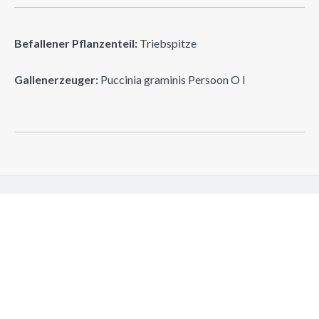
Befallener Pflanzenteil:
Triebspitze
Gallenerzeuger:
Puccinia graminis Persoon O I
Suchen
Suchen
NEUE GALLEN
Ziziphus jujuba Mill. 1754