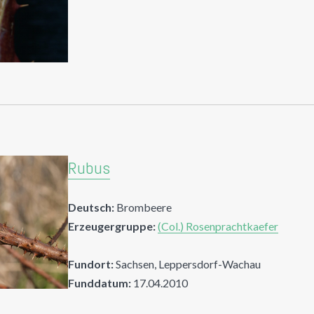
Rubus
Deutsch:
Brombeere
Erzeugergruppe:
(Col.) Rosenprachtkaefer
Fundort:
Sachsen, Leppersdorf-Wachau
Funddatum:
17.04.2010