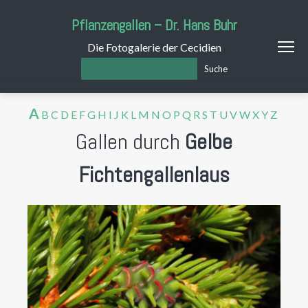
Pflanzengallen – Dr. Hans Buhr
Die Fotogalerie der Cecidien
Suche
A
B
C
D
E
F
G
H
I
J
K
L
M
N
O
P
Q
R
S
T
U
V
W
X
Y
Z
Gallen durch
Gelbe
Fichtengallenlaus