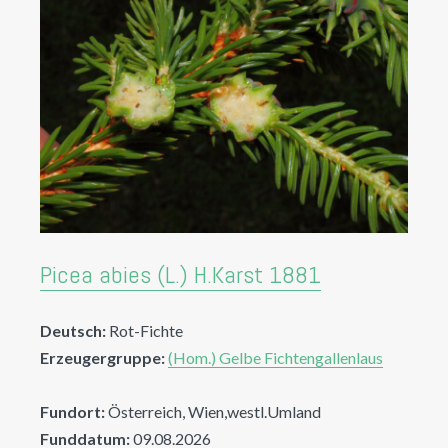
Picea abies (L.) H.Karst 1881
Deutsch:
Rot-Fichte
Erzeugergruppe:
(Hom.) Gelbe Fichtengallenlaus
Fundort:
Österreich, Wien,westl.Umland
Funddatum:
09.08.2026