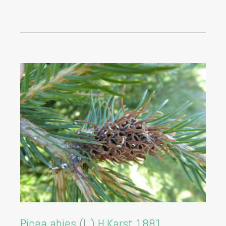
Picea abies (L.) H.Karst 1881