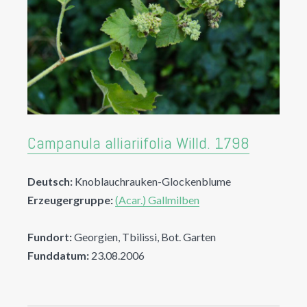
Campanula alliariifolia Willd. 1798
Deutsch:
Knoblauchrauken-Glockenblume
Erzeugergruppe:
(Acar.) Gallmilben
Fundort:
Georgien, Tbilissi, Bot. Garten
Funddatum:
23.08.2006