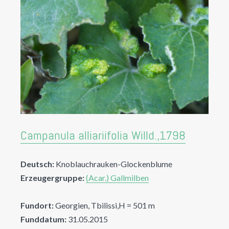
Campanula alliariifolia Willd.,1798
Deutsch:
Knoblauchrauken-Glockenblume
Erzeugergruppe:
(Acar.) Gallmilben
Fundort:
Georgien, Tbilissi,H = 501 m
Funddatum:
31.05.2015