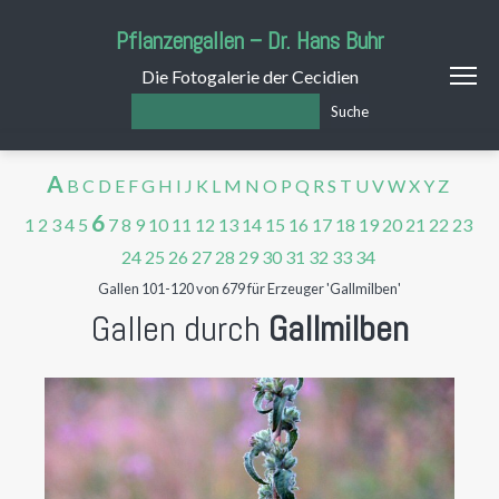
Pflanzengallen – Dr. Hans Buhr
Die Fotogalerie der Cecidien
Suche
A
B
C
D
E
F
G
H
I
J
K
L
M
N
O
P
Q
R
S
T
U
V
W
X
Y
Z
6
1
2
3
4
5
7
8
9
10
11
12
13
14
15
16
17
18
19
20
21
22
23
24
25
26
27
28
29
30
31
32
33
34
Gallen 101-120 von 679 für Erzeuger 'Gallmilben'
Gallen durch
Gallmilben