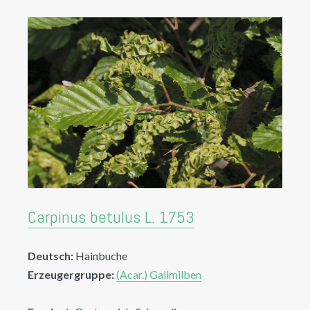
Carpinus betulus L. 1753
Deutsch:
Hainbuche
Erzeugergruppe:
(Acar.) Gallmilben