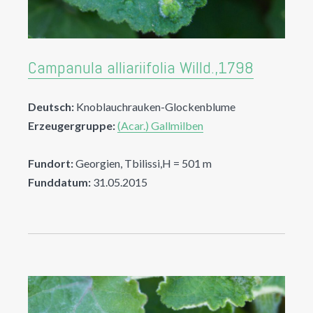
Campanula alliariifolia Willd.,1798
Deutsch:
Knoblauchrauken-Glockenblume
Erzeugergruppe:
(Acar.) Gallmilben
Fundort:
Georgien, Tbilissi,H = 501 m
Funddatum:
31.05.2015