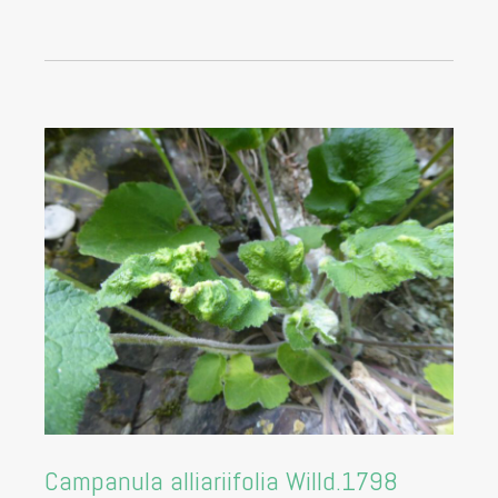
Campanula alliariifolia Willd.1798