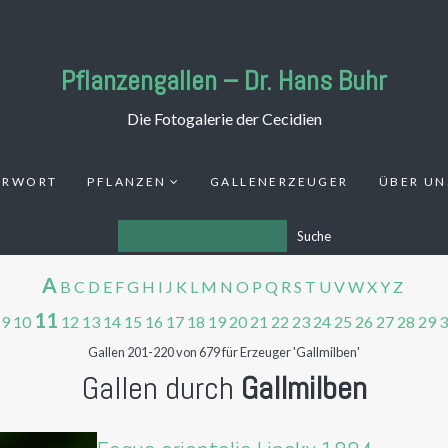
Pflanzengallen – Dr. Hans Buhr
Die Fotogalerie der Cecidien
ORWORT
PFLANZEN
GALLENERZEUGER
ÜBER UN
Suche
A
B
C
D
E
F
G
H
I
J
K
L
M
N
O
P
Q
R
S
T
U
V
W
X
Y
Z
11
9
10
12
13
14
15
16
17
18
19
20
21
22
23
24
25
26
27
28
29
3
Gallen 201-220 von 679 für Erzeuger 'Gallmilben'
Gallen durch
Gallmilben