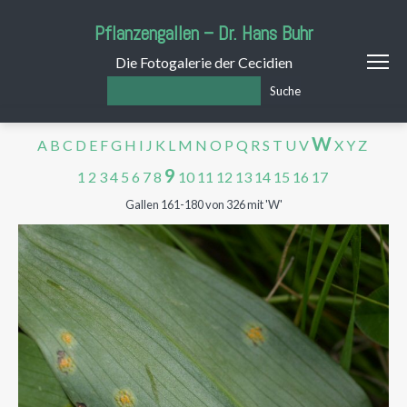
Pflanzengallen – Dr. Hans Buhr
Die Fotogalerie der Cecidien
Suche
W
A
B
C
D
E
F
G
H
I
J
K
L
M
N
O
P
Q
R
S
T
U
V
X
Y
Z
9
1
2
3
4
5
6
7
8
10
11
12
13
14
15
16
17
Gallen 161-180 von 326 mit 'W'