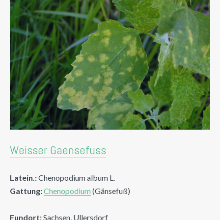
Weisser Gaensefuss
Latein.:
Chenopodium album L.
Gattung:
Chenopodium
(Gänsefuß)
Fundort:
Sachsen, Ullersdorf