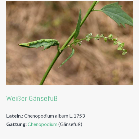
Weißer Gänsefuß
Latein.:
Chenopodium album L. 1753
Gattung:
Chenopodium
(Gänsefuß)