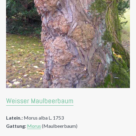
Weisser Maulbeerbaum
Latein.:
Morus alba L. 1753
Gattung:
Morus
(Maulbeerbaum)