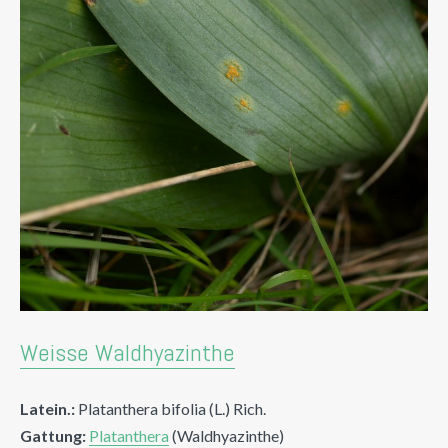
Weisse Waldhyazinthe
Latein.:
Platanthera bifolia (L.) Rich.
Gattung:
Platanthera
(Waldhyazinthe)