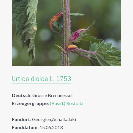
Urtica dioica L. 1753
Deutsch:
Grosse Brennnessel
Erzeugergruppe:
(Basid.) Rostpilz
Fundort:
Georgien,Achalkalaki
Funddatum:
15.06.2013