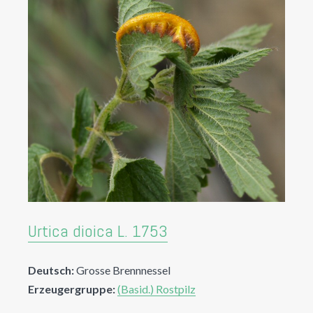
Urtica dioica L. 1753
Deutsch:
Grosse Brennnessel
Erzeugergruppe:
(Basid.) Rostpilz