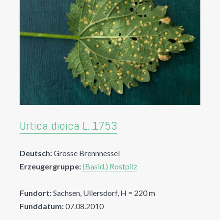
Urtica dioica L.,1753
Deutsch:
Grosse Brennnessel
Erzeugergruppe:
(Basid.) Rostpilz
Fundort:
Sachsen, Ullersdorf, H = 220 m
Funddatum:
07.08.2010