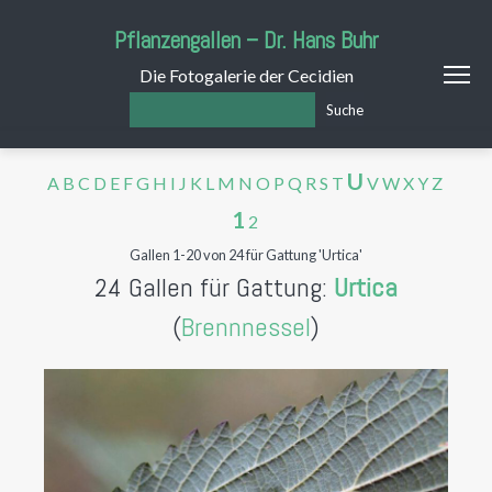
Pflanzengallen – Dr. Hans Buhr
Die Fotogalerie der Cecidien
Suche
U
A
B
C
D
E
F
G
H
I
J
K
L
M
N
O
P
Q
R
S
T
V
W
X
Y
Z
1
2
Gallen 1-20 von 24 für Gattung 'Urtica'
24 Gallen für Gattung:
Urtica
(
Brennnessel
)