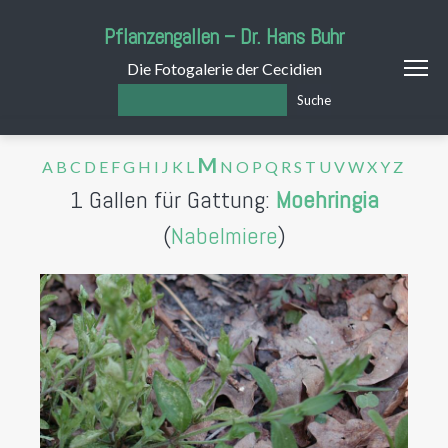
Pflanzengallen – Dr. Hans Buhr
Die Fotogalerie der Cecidien
Suche
M
A
B
C
D
E
F
G
H
I
J
K
L
N
O
P
Q
R
S
T
U
V
W
X
Y
Z
1 Gallen für Gattung:
Moehringia
(
Nabelmiere
)