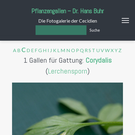
Pflanzengallen – Dr. Hans Buhr
Die Fotogalerie der Cecidien
Suche
C
A
B
D
E
F
G
H
I
J
K
L
M
N
O
P
Q
R
S
T
U
V
W
X
Y
Z
1 Gallen für Gattung:
Corydalis
(
Lerchensporn
)