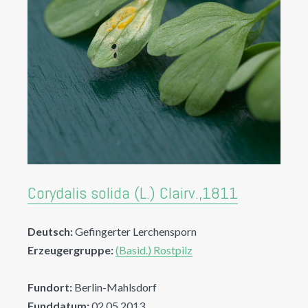
Corydalis solida (L.) Clairv.,1811
Deutsch:
Gefingerter Lerchensporn
Erzeugergruppe:
(Basid.) Rostpilz
Fundort:
Berlin-Mahlsdorf
Funddatum:
02.05.2013