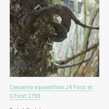
Casuarina equisetifolia J.R.Forst et
G.Forst 1759