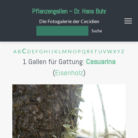
Pflanzengallen – Dr. Hans Buhr
Die Fotogalerie der Cecidien
Suche
C
A
B
D
E
F
G
H
I
J
K
L
M
N
O
P
Q
R
S
T
U
V
W
X
Y
Z
1 Gallen für Gattung:
Casuarina
(
Eisenholz
)