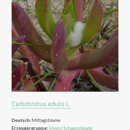
Carbobrotus edulis L.
Deutsch:
Mittagsblume
Erzeugergruppe:
(Hom.) Schaumzikade