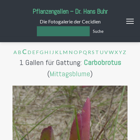
Pflanzengallen – Dr. Hans Buhr
Die Fotogalerie der Cecidien
Suche
C
A
B
D
E
F
G
H
I
J
K
L
M
N
O
P
Q
R
S
T
U
V
W
X
Y
Z
1 Gallen für Gattung:
Carbobrotus
(
Mittagsblume
)