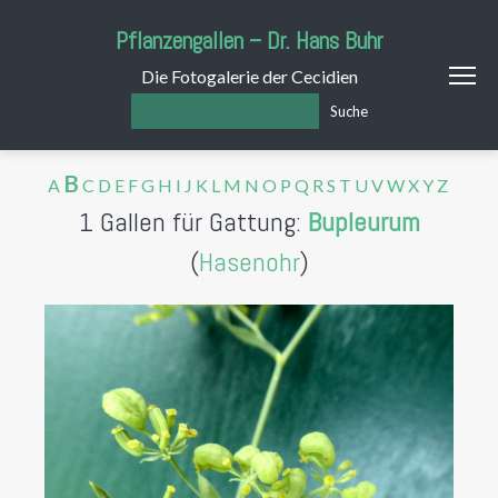
Pflanzengallen – Dr. Hans Buhr
Die Fotogalerie der Cecidien
Suche
B
A
C
D
E
F
G
H
I
J
K
L
M
N
O
P
Q
R
S
T
U
V
W
X
Y
Z
1 Gallen für Gattung:
Bupleurum
(
Hasenohr
)