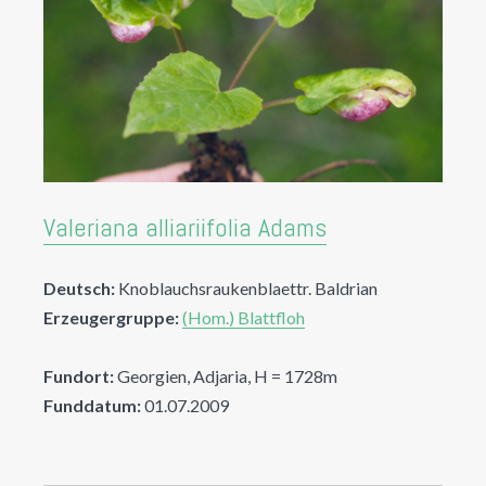
Valeriana alliariifolia Adams
Deutsch:
Knoblauchsraukenblaettr. Baldrian
Erzeugergruppe:
(Hom.) Blattfloh
Fundort:
Georgien, Adjaria, H = 1728m
Funddatum:
01.07.2009