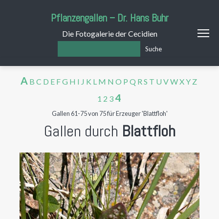
Pflanzengallen – Dr. Hans Buhr
Die Fotogalerie der Cecidien
Suche
A
B
C
D
E
F
G
H
I
J
K
L
M
N
O
P
Q
R
S
T
U
V
W
X
Y
Z
4
1
2
3
Gallen 61-75 von 75 für Erzeuger 'Blattfloh'
Gallen durch
Blattfloh