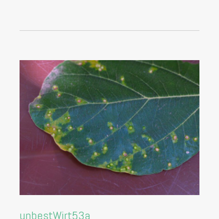
unbestWirt53a