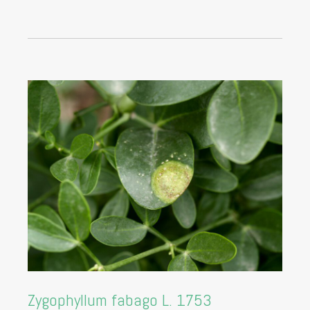
Zygophyllum fabago L. 1753